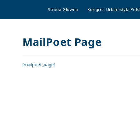
TUP
Strona Główna
Kongres Urbanistyki Pols
MailPoet Page
[mailpoet_page]