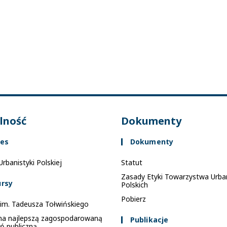
alność
Dokumenty
es
Dokumenty
rbanistyki Polskiej
Statut
Zasady Etyki Towarzystwa Urba
rsy
Polskich
Pobierz
im. Tadeusza Tołwińskiego
na najlepszą zagospodarowaną
Publikacje
ń publiczną