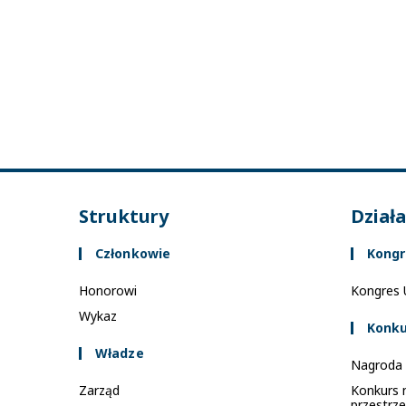
Struktury
Dział
Członkowie
Kongr
Honorowi
Kongres U
Wykaz
Konku
Władze
Nagroda 
Zarząd
Konkurs 
przestrze