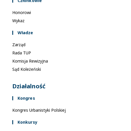
Członkowie
u
Honorowi
k
Wykaz
i
w
Władze
a
Zarząd
n
Rada TUP
i
Komisja Rewizyjna
u
Sąd Koleżeński
i
w
Działalność
i
d
Kongres
o
Kongres Urbanistyki Polskiej
k
a
Konkursy
c