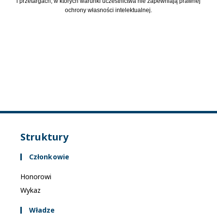
i przetargach, w których warunki uczestnictwa nie zapewniają prawnej
ochrony własności intelektualnej.
Struktury
Członkowie
Honorowi
Wykaz
Władze