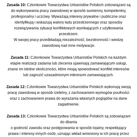
Zasada 10:
Członkowie Towarzystwa Urbanistów Polskich zobowiązani są
do wykonywania pracy zawodowej w sposób sumienny, kompetentny,
profesjonalny i uczciwy. Wyważają interesy prywatne i publiczne oraz
identyfikują i wskazują walory ładu przestrzennego oraz sposoby
rozwiązywania sytuacji konfliktowych wynikających z użytkowania
przestrzeni.
W swojej pracy przedkładają niezależność, bezstronność i wiedzę
zawodową nad inne motywacje.
Zasada 11:
Członkowie Towarzystwa Urbanistów Polskich na każdym
etapie realizacji zadania lub zlecenia ujawniają zamawiającym usługi,
znane im istotne okoliczności, które mogą spowodować konflikt interesów
lub zagrozić uzasadnionym interesom zamawiających.
Zasada 12:
Członkowie Towarzystwa Urbanistów Polskich wykonują swoją
pracę zawodową w sposób rzetelny, z zachowaniem wymogów poufności
oraz z zachowaniem prawa do wyrażania własnych poglądów na dane
zagadnienie.
Zasada 13
:
Członkowie Towarzystwa Urbanistów Polskich są zobowiązani
do dbania
o godność zawodu oraz postępowania w sposób lojalny, respektujący
prawa i interesy innych osób, uznając wkład wniesiony w ich pracę przez