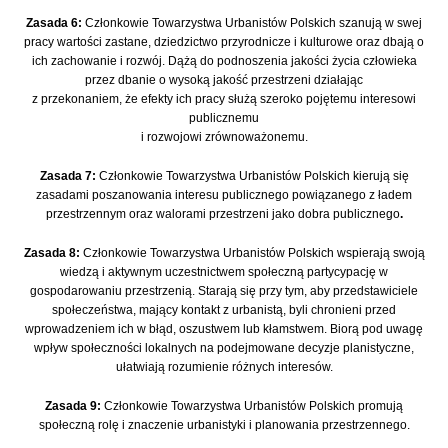
Zasada 6:
Członkowie Towarzystwa Urbanistów Polskich szanują w swej
pracy wartości zastane, dziedzictwo przyrodnicze i kulturowe oraz dbają o
ich zachowanie i rozwój. Dążą do podnoszenia jakości życia człowieka
przez dbanie o wysoką jakość przestrzeni działając
z przekonaniem, że efekty ich pracy służą szeroko pojętemu interesowi
publicznemu
i rozwojowi zrównoważonemu.
Zasada 7:
Członkowie Towarzystwa Urbanistów Polskich kierują się
zasadami poszanowania interesu publicznego powiązanego z ładem
przestrzennym oraz walorami przestrzeni jako dobra publicznego
.
Zasada 8:
Członkowie Towarzystwa Urbanistów Polskich wspierają swoją
wiedzą i aktywnym uczestnictwem społeczną partycypację w
gospodarowaniu przestrzenią. Starają się przy tym, aby przedstawiciele
społeczeństwa, mający kontakt z urbanistą, byli chronieni przed
wprowadzeniem ich w błąd, oszustwem lub kłamstwem. Biorą pod uwagę
wpływ społeczności lokalnych na podejmowane decyzje planistyczne,
ułatwiają rozumienie różnych interesów.
Zasada 9:
Członkowie Towarzystwa Urbanistów Polskich promują
społeczną rolę i znaczenie urbanistyki i planowania przestrzennego.