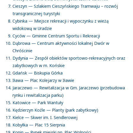
Cieszyn — Szlakiem Cieszyńskiego Tramwaju – rozwój
transgranicznej turystyki
Cybinka — Miejsce rekreacji i wypoczynku z wieżą
widokową w Uradzie
Cyców — Gminne Centrum Sportu i Rekreacji
Dąbrowa — Centrum aktywności lokalnej Dwór w
Chróścinie
Dydynia — Zespół obiektów sportowo-rekreacyjnych oraz
zabytkowych w m. Końskie
Gdańsk — Biskupia Górka
Iława — Plac Kolejarzy w Iławie
Jaraczewo — Rewitalizacja w Gm. Jaraczewo (przebudowa
rynku i rewitalizacja parku)
Katowice — Park Wantuły
Kędzierzyn Koźle — Planty (park zabytkowy)
Kielce — Skwer im. I. Sendlerowej
Kobyłka — Plac 15 Sierpnia
Konin — Rynek miejski pn. Plac Wolności