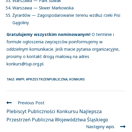
Warszawa — Park Suwak
Warszawa — Skwer Markowska
Żyrardów — Zagospodarowanie terenu wzdłuż rzeki Pisi
Gągoliny
Gratulujemy wszystkim nominowanym!
O terminie i
formule ogłoszenia zwycięzców poinformujemy w
oddzielnym komunikacie. Jeśli macie pytania organizacyjne,
prosimy o kontakt drogą mailową na adres
konkurs@tup.org.pl.
TAGI
:
#NPP
,
#PRZESTRZENPUBLICZNA
,
KONKURS
Previous Post
Plebiscyt Publiczności Konkursu Najlepsza
Przestrzeń Publiczna Województwa Śląskiego
Następny wpis