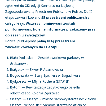
zgłoszeń do XIX edycji Konkursu na Najlepiej
Zagospodarowaną Przestrzeń Publiczną w Polsce. Do II
etapu zakwalifikowano
55 przestrzeni publicznych
z
całego kraju.
Wszyscy nominowani zostali
poinformowani; kolejne informacje przekażemy przy
ogłaszaniu zwycięzców.
Poniżej publikujemy
pełną listę przestrzeni
zakwalifikowanych do II etapu
.
Biała Podlaska — Zespół dworkowo-parkowy w
Grabanowie
Białystok — Skwer P. Adamowicza
Boguchwała — Stary Spichlerz w Boguchwale
Bydgoszcz — Młyna Rothera (ETAP II)
Bytom — Rewitalizacja zabytkowego osiedla
robotniczego Kolonia Zgorzelec
Cieszyn — Cieszyn – miasto samowystarczalne: Zielony
Cieszyn; Zielona sieć; Samowystarczalne dzielnice