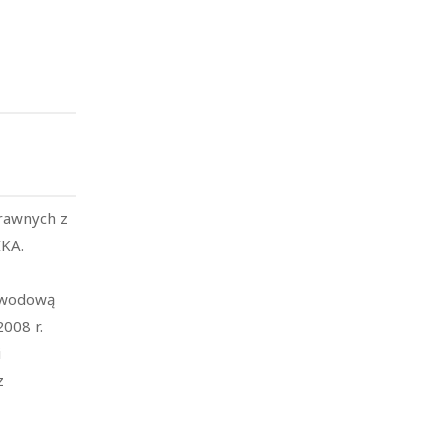
prawnych z
IKA.
zawodową
008 r.
i
z