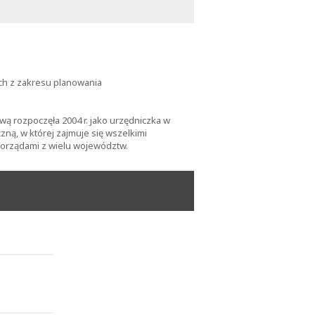
ych z zakresu planowania
ą rozpoczęła 2004 r. jako urzędniczka w
zną, w której zajmuje się wszelkimi
morządami z wielu województw.