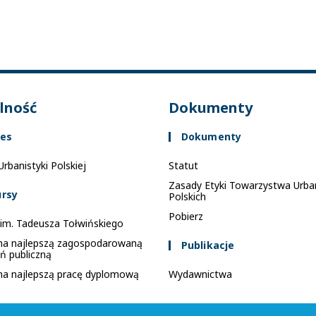
alność
Dokumenty
es
Dokumenty
rbanistyki Polskiej
Statut
Zasady Etyki Towarzystwa Urba
rsy
Polskich
Pobierz
im. Tadeusza Tołwińskiego
na najlepszą zagospodarowaną
Publikacje
ń publiczną
na najlepszą pracę dyplomową
Wydawnictwa