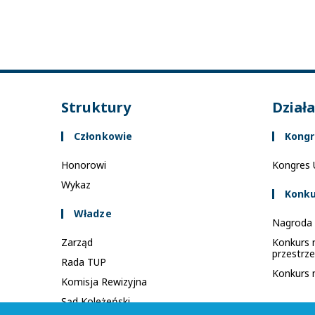
Struktury
Dział
Członkowie
Kongr
Honorowi
Kongres U
Wykaz
Konku
Władze
Nagroda 
Zarząd
Konkurs 
przestrze
Rada TUP
Konkurs 
Komisja Rewizyjna
Sąd Koleżeński