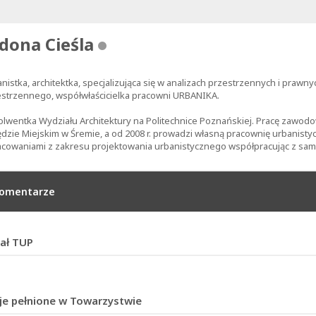
dona Cieśla
nistka, architektka, specjalizująca się w analizach przestrzennych i prawn
strzennego, współwłaścicielka pracowni URBANIKA.
lwentka Wydziału Architektury na Politechnice Poznańskiej. Pracę zawodow
dzie Miejskim w Śremie, a od 2008 r. prowadzi własną pracownię urbanistyc
cowaniami z zakresu projektowania urbanistycznego współpracując z sa
omentarze
ał TUP
je pełnione w Towarzystwie