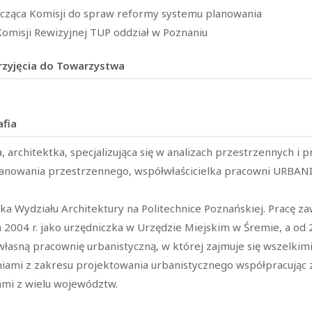
cząca Komisji do spraw reformy systemu planowania
Komisji Rewizyjnej TUP oddział w Poznaniu
rzyjęcia do Towarzystwa
afia
, architektka, specjalizująca się w analizach przestrzennych i 
lanowania przestrzennego, współwłaścicielka pracowni URBAN
a Wydziału Architektury na Politechnice Poznańskiej. Pracę 
 2004 r. jako urzędniczka w Urzędzie Miejskim w Śremie, a od 2
łasną pracownię urbanistyczną, w której zajmuje się wszelkim
iami z zakresu projektowania urbanistycznego współpracując 
mi z wielu województw.