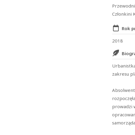
Przewodni
Członkini 
Rok p
2018
Biogr
Urbanistka
zakresu p
Absolwentk
rozpoczęła
prowadzi w
opracowan
samorząda