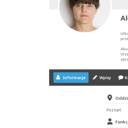
Al
Urba
prze
Abso
Urzę
opra
Informacje
Wpisy
K
Oddzi
Poznań
Funkc