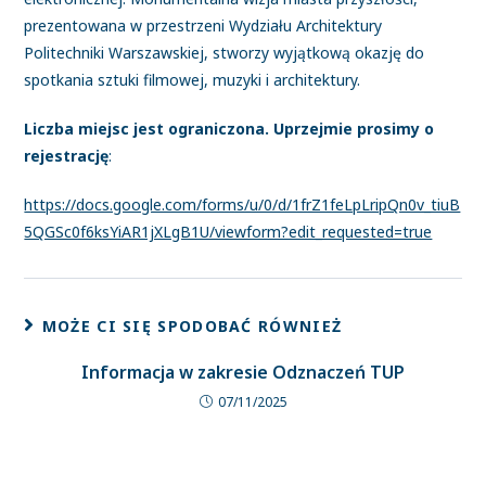
prezentowana w przestrzeni Wydziału Architektury
Politechniki Warszawskiej, stworzy wyjątkową okazję do
spotkania sztuki filmowej, muzyki i architektury.
Liczba miejsc jest ograniczona. Uprzejmie prosimy o
rejestrację
:
https://docs.google.com/forms/u/0/d/1frZ1feLpLripQn0v_tiuB
5QGSc0f6ksYiAR1jXLgB1U/viewform?edit_requested=true
MOŻE CI SIĘ SPODOBAĆ RÓWNIEŻ
Informacja w zakresie Odznaczeń TUP
07/11/2025