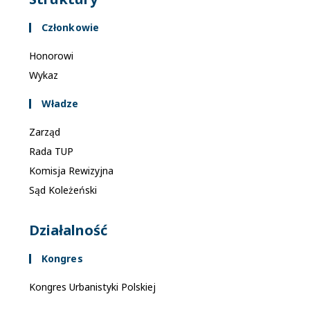
y
s
Członkowie
z
Honorowi
u
Wykaz
k
Władze
i
w
Zarząd
a
Rada TUP
n
Komisja Rewizyjna
i
Sąd Koleżeński
u
i
Działalność
w
Kongres
i
d
Kongres Urbanistyki Polskiej
o