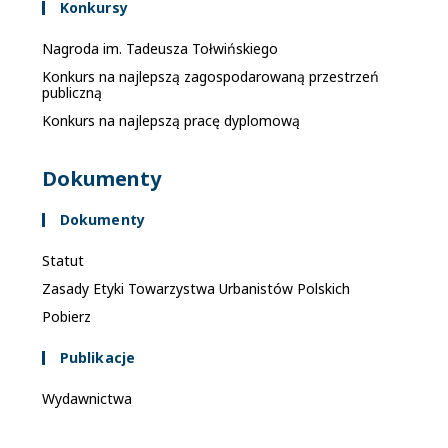
Konkursy
k
a
Nagroda im. Tadeusza Tołwińskiego
c
Konkurs na najlepszą zagospodarowaną przestrzeń
publiczną
h
Konkurs na najlepszą pracę dyplomową
Dokumenty
Dokumenty
Statut
Zasady Etyki Towarzystwa Urbanistów Polskich
Pobierz
Publikacje
Wydawnictwa