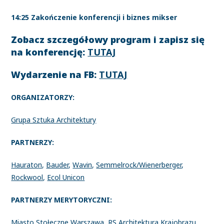
14:25 Zakończenie konferencji i biznes mikser
Zobacz szczegółowy program i zapisz się
na konferencję:
TUTAJ
Wydarzenie na FB:
TUTAJ
ORGANIZATORZY:
Grupa Sztuka Architektury
PARTNERZY:
Hauraton
,
Bauder
,
Wavin
,
Semmelrock/Wienerberger
,
Rockwool
,
Ecol Unicon
PARTNERZY MERYTORYCZNI:
Miasto Stołeczne Warszawa
,
RS Architektura Krajobrazu
,