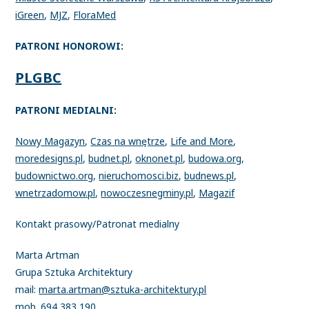
iGreen
,
MJZ
,
FloraMed
PATRONI HONOROWI:
PLGBC
PATRONI MEDIALNI:
Nowy Magazyn
,
Czas na wnętrze
,
Life and More
,
moredesigns.pl
,
budnet.pl
,
oknonet.pl
,
budowa.org
,
budownictwo.org
,
nieruchomosci.biz
,
budnews.pl
,
wnetrzadomow.pl
,
nowoczesnegminy.pl
,
Magazif
Kontakt prasowy/Patronat medialny
Marta Artman
Grupa Sztuka Architektury
mail:
marta.artman@sztuka-architektury.pl
mob. 694 383 190