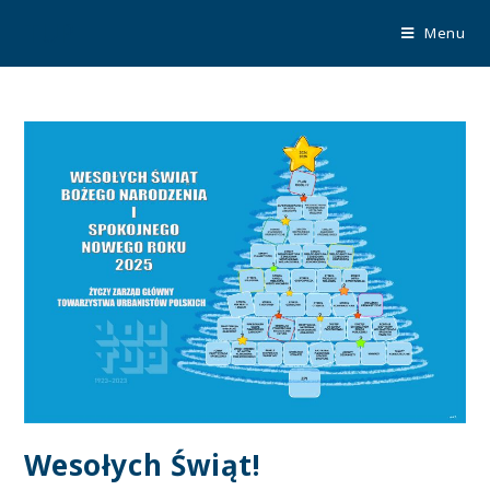
TUP
Menu
Wesołych Świąt!