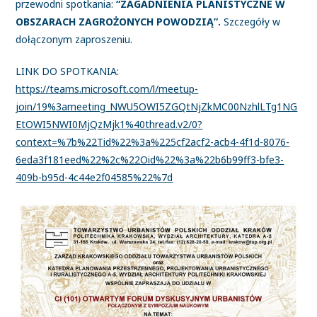
przewodni spotkania:
“ZAGADNIENIA PLANISTYCZNE W
OBSZARACH ZAGROŻONYCH POWODZIĄ”.
Szczegóły w
dołączonym zaproszeniu.
LINK DO SPOTKANIA:
https://teams.microsoft.com/l/meetup-
join/19%3ameeting_NWU5OWI5ZGQtNjZkMC00NzhlLTg1NG
EtOWI5NWI0MjQzMjk1%40thread.v2/0?
context=%7b%22Tid%22%3a%225cf2acf2-acb4-4f1d-8076-
6eda3f181eed%22%2c%22Oid%22%3a%22b6b99ff3-bfe3-
409b-b95d-4c44e2f04585%22%7d