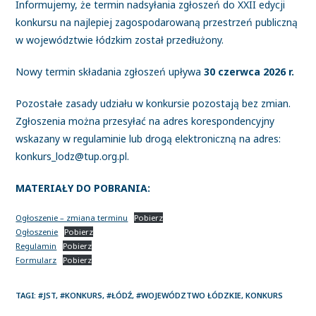
Informujemy, że termin nadsyłania zgłoszeń do XXII edycji
konkursu na najlepiej zagospodarowaną przestrzeń publiczną
w województwie łódzkim został przedłużony.
Nowy termin składania zgłoszeń upływa
30 czerwca 2026 r.
Pozostałe zasady udziału w konkursie pozostają bez zmian.
Zgłoszenia można przesyłać na adres korespondencyjny
wskazany w regulaminie lub drogą elektroniczną na adres:
konkurs_lodz@tup.org.pl.
MATERIAŁY DO POBRANIA:
Ogłoszenie – zmiana terminu
Pobierz
Ogłoszenie
Pobierz
Regulamin
Pobierz
Formularz
Pobierz
TAGI
:
#JST
,
#KONKURS
,
#ŁÓDŹ
,
#WOJEWÓDZTWO ŁÓDZKIE
,
KONKURS